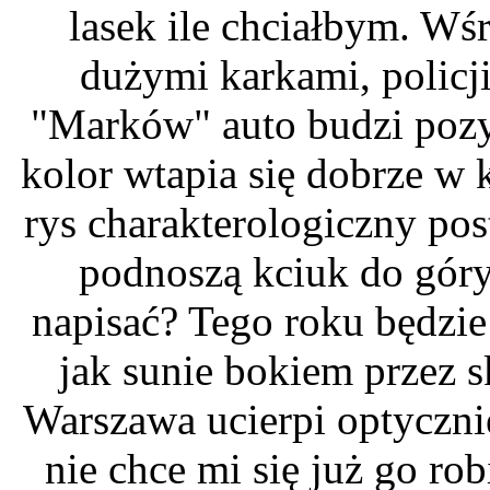
lasek ile chciałbym. Wś
dużymi karkami, policj
"Marków" auto budzi pozyt
kolor wtapia się dobrze w k
rys charakterologiczny po
podnoszą kciuk do góry
napisać? Tego roku będzie
jak sunie bokiem przez s
Warszawa ucierpi optycznie
nie chce mi się już go rob