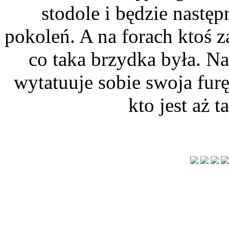
stodole i będzie nastę
pokoleń. A na forach ktoś za
co taka brzydka była. N
wytatuuje sobie swoja furę 
kto jest aż 