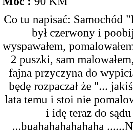
Moc :
90 KM
Co tu napisać: Samochód "
był czerwony i poobij
wyspawałem, pomalowałem. 
2 puszki, sam malowałem,
fajna przyczyna do wypici
będę rozpaczał że "... jaki
lata temu i stoi nie pomalow
i idę teraz do sąd
...buahahahahahaha ......