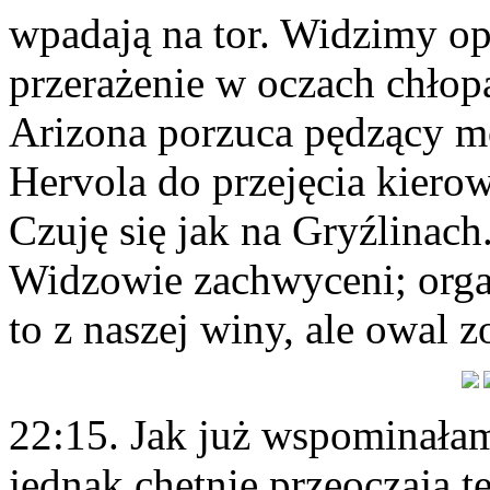
wpadają na tor. Widzimy op
przerażenie w oczach chło
Arizona porzuca pędzący m
Hervola do przejęcia kierow
Czuję się jak na Gryźlinach.
Widzowie zachwyceni; orga
to z naszej winy, ale owal z
22:15. Jak już wspominałam,
jednak chętnie przeoczają te