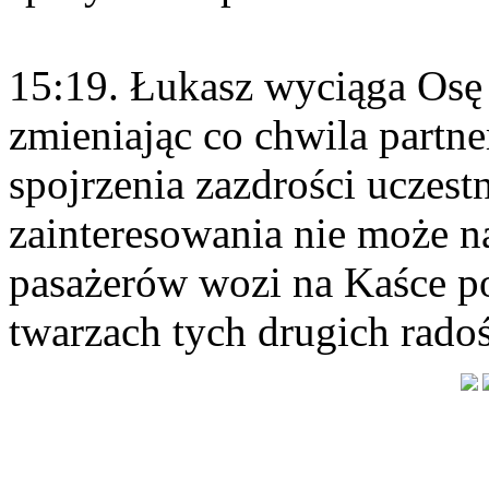
15:19. Łukasz wyciąga Osę 
zmieniając co chwila partner
spojrzenia zazdrości uczest
zainteresowania nie może n
pasażerów wozi na Kaśce po
twarzach tych drugich radoś