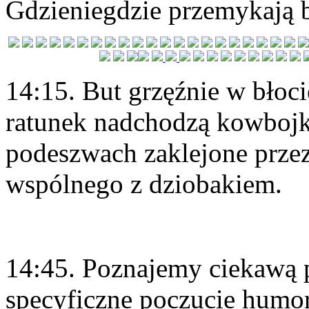
Gdzieniegdzie przemykają b
14:15. But grzęźnie w błoci
ratunek nadchodzą kowbojk
podeszwach zaklejone prze
wspólnego z dziobakiem.
14:45. Poznajemy ciekawą p
specyficzne poczucie humor