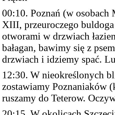
00:10. Poznań (w osobach 
XIII, przeuroczego buldog
otworami w drzwiach łazien
bałagan, bawimy się z pse
drzwiach i idziemy spać. Lu
12:30. W nieokreślonych b
zostawiamy Poznaniaków (kt
ruszamy do Teterow. Oczyw
20:15. W okolicach Szczeci