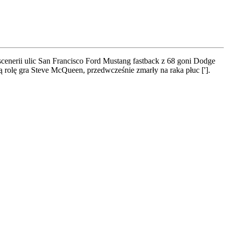
scenerii ulic San Francisco Ford Mustang fastback z 68 goni Dodge
olę gra Steve McQueen, przedwcześnie zmarły na raka płuc ['].