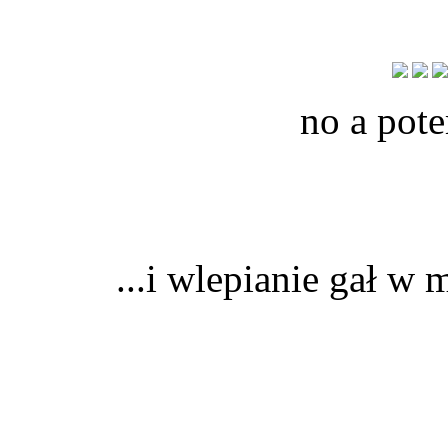
no a pot
...i wlepianie gał w