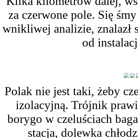
Kilka kilometrów dalej, w
za czerwone pole. Się śmy
wnikliwej analizie, znalazł 
od instalac
Polak nie jest taki, żeby cz
izolacyjną. Trójnik prawi
borygo w czeluściach baga
stacja, dolewka chłod