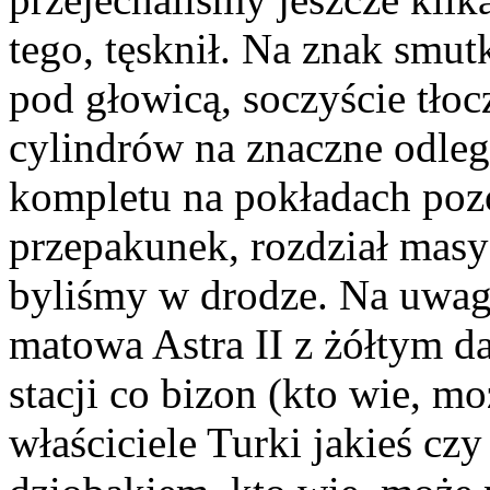
tego, tęsknił. Na znak smu
pod głowicą, soczyście tło
cylindrów na znaczne odleg
kompletu na pokładach poz
przepakunek, rozdział mas
byliśmy w drodze. Na uwagę
matowa Astra II z żółtym d
stacji co bizon (kto wie, m
właściciele Turki jakieś c