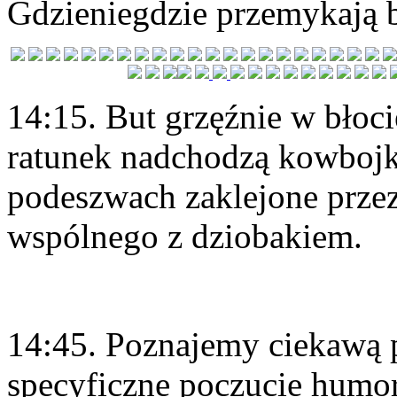
Gdzieniegdzie przemykają b
14:15. But grzęźnie w błoci
ratunek nadchodzą kowbojk
podeszwach zaklejone prze
wspólnego z dziobakiem.
14:45. Poznajemy ciekawą p
specyficzne poczucie humor