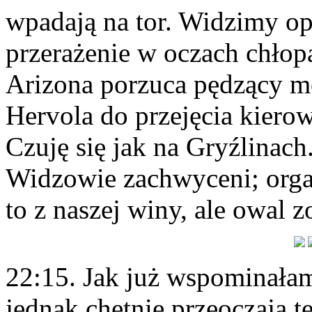
wpadają na tor. Widzimy op
przerażenie w oczach chło
Arizona porzuca pędzący m
Hervola do przejęcia kierow
Czuję się jak na Gryźlinach.
Widzowie zachwyceni; orga
to z naszej winy, ale owal z
22:15. Jak już wspominałam,
jednak chętnie przeoczają te