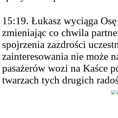
15:19. Łukasz wyciąga Osę 
zmieniając co chwila partner
spojrzenia zazdrości uczest
zainteresowania nie może n
pasażerów wozi na Kaśce po
twarzach tych drugich radoś