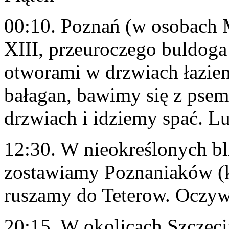
00:10. Poznań (w osobach 
XIII, przeuroczego buldog
otworami w drzwiach łazien
bałagan, bawimy się z pse
drzwiach i idziemy spać. Lu
12:30. W nieokreślonych b
zostawiamy Poznaniaków (kt
ruszamy do Teterow. Oczyw
20:15. W okolicach Szczeci