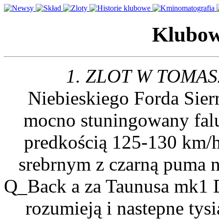
Klubowe
1. ZLOT W TOMA
Niebieskiego Forda Sier
mocno stuningowany falu
predkością 125-130 km/h
srebrnym z czarną puma na
Q_Back a za Taunusa mk1 Dy
rozumieją i nastepne tysi