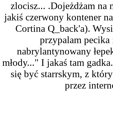
zlocisz... .Dojeżdżam na 
jakiś czerwony kontener na
Cortina Q_back'a). Wys
przypalam pecika i
nabrylantynowany łepek i
młody..." I jakaś tam gadk
się być starrskym, z któr
przez intern