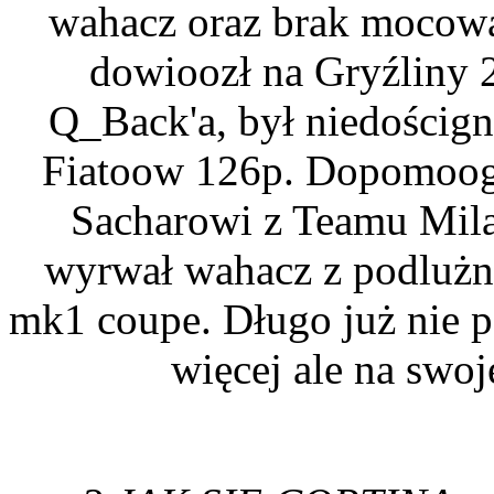
wahacz oraz brak mocowań
dowioozł na Gryźliny 
Q_Back'a, był niedoścign
Fiatoow 126p. Dopomoogł
Sacharowi z Teamu Mila
wyrwał wahacz z podlużn
mk1 coupe. Długo już nie p
więcej ale na swoj