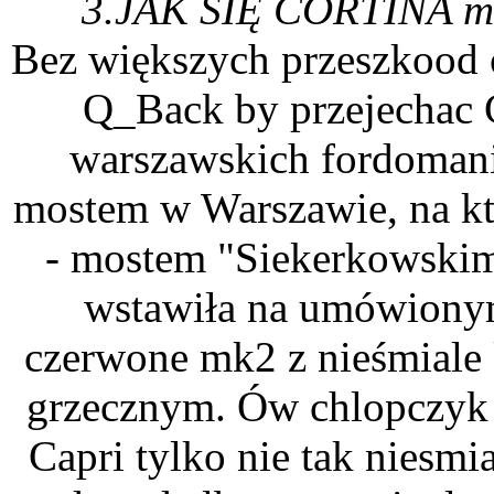
3.JAK SIĘ CORTINA 
Bez większych przeszkood o
Q_Back by przejechac C
warszawskich fordoma
mostem w Warszawie, na kt
- mostem "Siekerkowskim"
wstawiła na umówionym
czerwone mk2 z nieśmiale
grzecznym. Ów chlopczyk 
Capri tylko nie tak niesmia