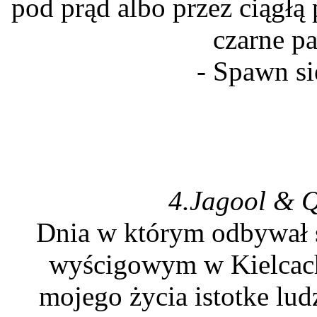
pod prąd albo przez ciągłą 
czarne p
- Spawn si
4.Jagool & 
Dnia w którym odbywał s
wyścigowym w Kielcach
mojego życia istotke lu