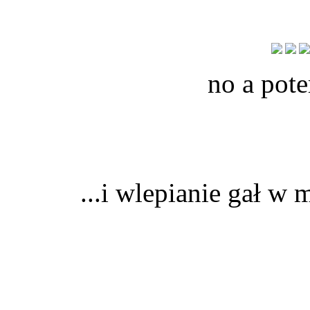
no a pot
...i wlepianie gał w