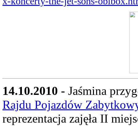
x-koncerty-the-jet-sons-obibox.ht
14.10.2010 -
Jaśmina przyg
Rajdu Pojazdów Zabytkow
reprezentacja zajęła II miejs