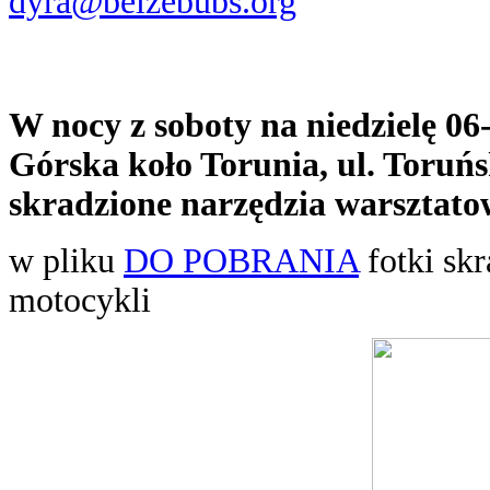
dyra@belzebubs.org
W nocy z soboty na niedzielę 06-
Górska koło Torunia, ul. Toruń
skradzione narzędzia warsztato
w pliku
DO POBRANIA
fotki skr
motocykli