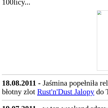
100licy...
18.08.2011 -
Jaśmina popełniła r
błotny zlot
Rust'n'Dust Jalopy
do T