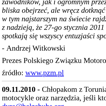
zawodników, jak i ogromnym przeż
bliska obejrzeć, ale wręcz dotkn
w tym najstarszym na świecie rajdz
z nadzieją, że 27-go stycznia 201
spotkają się wszyscy entuzjaści 
-
Andrzej Witkowski
Prezes Polskiego Związku Motor
źródło:
www.pzm.pl
09.11.2010 -
Chłopakom z Torunia,
motocykle oraz narzędzia, jeśli kt